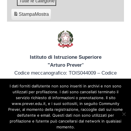
Tutte le categorie
Stampa
Mostra
Istituto di Istruzione Superiore
"Arturo Prever
"
Codice meccanografico: TOIS044009 – Codice
fiscale: 85013340014
I dati forniti dall’utente non sono inseriti in archivi e non sono
tel. +39 012172402 – tois044009@istruzione.it –
utilizzati per profilazione. I dati sono cancellati terminato il
prever@prever.edu.it
servizio richiesto di informazioni o prenotazione. Il sito
www.prever.edu.it, e i suoi sottositi, in seguito Community
Sede Principale: Via C. Merlo, 2 – 10064 Pinerolo
Prever, al momento della registrazione, raccoglie dati sul nome
(TO) + 39 0121 72402 | Sede Agrario: Viale Europa,
dell’utente e email. Questi dati non sono utilizzati per
26 – 10060 Osasco (TO) +39 0121 541010 |
Privacy
profilazione e l’utente può cancellarsi dal network in qualsiasi
momento.
Policy