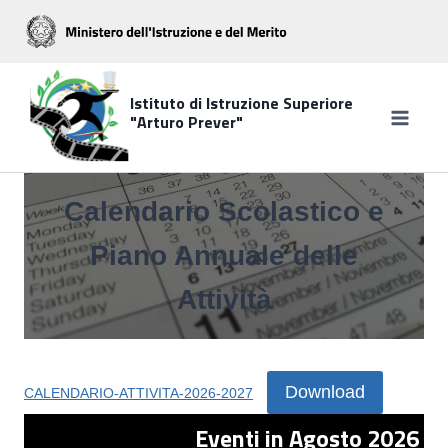
Salta
al
contenuto
Istituto di Istruzione Superiore
"Arturo Prever"
Calendario Scolastico e
Piano Annuale delle
Attività
Download
CALENDARIO-ATTIVITA-2026-2027
Eventi in Agosto 2026