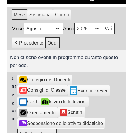
Mese
Settimana
Giorno
Mese
Anno
Precedente
Oggi
Non ci sono eventi in programma durante questo
periodo.
C
Collegio dei Docenti
at
Consigli di Classe
Evento Prever
e
g
Inizio delle lezioni
GLO
or
Scrutini
Orientamento
ie
Sospensione delle attività didattiche