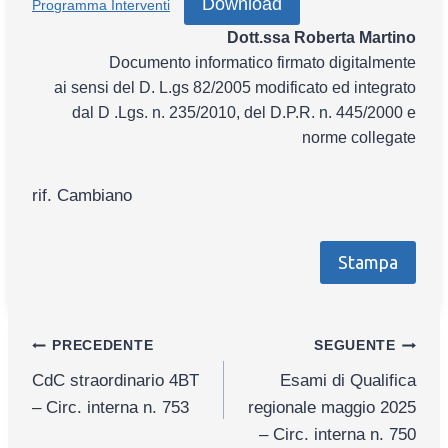
Download
Programma Interventi
Dott.ssa Roberta Martino
Documento informatico firmato digitalmente
ai sensi del D. L.gs 82/2005 modificato ed integrato
dal D .Lgs. n. 235/2010, del D.P.R. n. 445/2000 e
norme collegate
rif. Cambiano
Stampa
Navigazione
PRECEDENTE
SEGUENTE
CdC straordinario 4BT
Esami di Qualifica
articoli
– Circ. interna n. 753
regionale maggio 2025
– Circ. interna n. 750