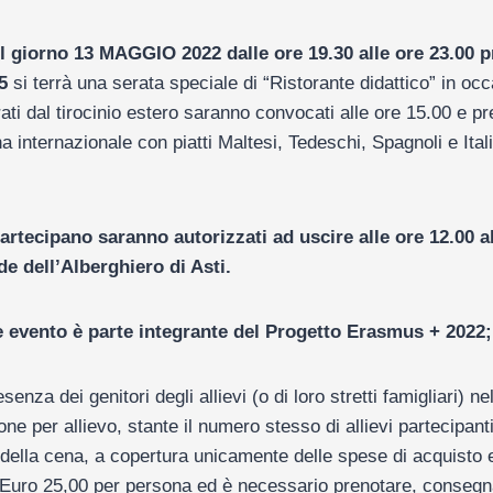
l giorno 13 MAGGIO 2022 dalle ore 19.30 alle ore 23.00 p
5
si terrà una serata speciale di “Ristorante didattico” in oc
entrati dal tirocinio estero saranno convocati alle ore 15.00 e 
 internazionale con piatti Maltesi, Tedeschi, Spagnoli e Itali
artecipano saranno autorizzati ad uscire alle ore 12.00 al
e dell’Alberghiero di Asti.
e evento è parte integrante del Progetto Erasmus + 2022;
senza dei genitori degli allievi (o di loro stretti famigliari) n
e per allievo, stante il numero stesso di allievi partecipant
o della cena, a copertura unicamente delle spese di acquisto 
i Euro 25,00 per persona ed è necessario prenotare, conse