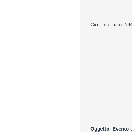
Circ. interna n. 58
Al
A
p
Oggetto: Evento 