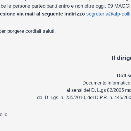
e le persone partecipanti entro e non oltre oggi, 09 MAGG
sione via mail al seguente indirizzo
segreteria@afp-coll
er porgere cordiali saluti.
Il diri
Dott.s
Documento informatico 
ai sensi del D. L.gs 82/2005 mo
dal D .Lgs. n. 235/2010, del D.P.R. n. 445/20
ello