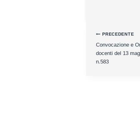
Navigazion
PRECEDENTE
Convocazione e Ord
articoli
docenti del 13 mag
n.583