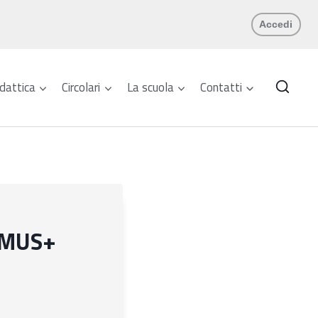
Accedi
dattica
Circolari
La scuola
Contatti
ASMUS+