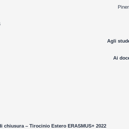
Pinerolo, 9 mag
4
Agli stude
Ai doce
le loro fami
ll’uff. didat
.c. al D.S.
di chiusura – Tirocinio Estero ERASMUS+ 2022