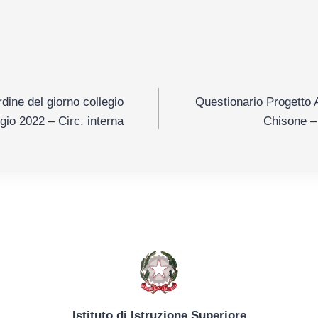
e
ine del giorno collegio
Questionario Progetto A
gio 2022 – Circ. interna
Chisone – 
Istituto di Istruzione Superiore