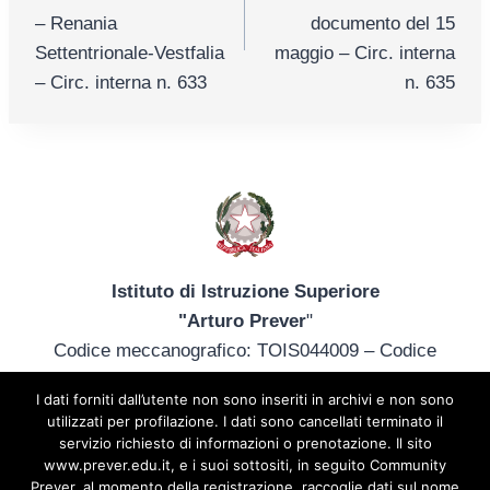
– Renania
documento del 15
Settentrionale-Vestfalia
maggio – Circ. interna
– Circ. interna n. 633
n. 635
Istituto di Istruzione Superiore
"Arturo Prever
"
Codice meccanografico: TOIS044009 – Codice
fiscale: 85013340014
I dati forniti dall’utente non sono inseriti in archivi e non sono
tel. +39 012172402 – tois044009@istruzione.it –
utilizzati per profilazione. I dati sono cancellati terminato il
prever@prever.edu.it
servizio richiesto di informazioni o prenotazione. Il sito
www.prever.edu.it, e i suoi sottositi, in seguito Community
Sede Principale: Via C. Merlo, 2 – 10064 Pinerolo
Prever, al momento della registrazione, raccoglie dati sul nome