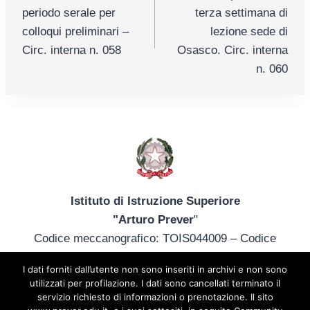
articoli
periodo serale per
terza settimana di
colloqui preliminari –
lezione sede di
Circ. interna n. 058
Osasco. Circ. interna
n. 060
Istituto di Istruzione Superiore
"Arturo Prever
"
Codice meccanografico: TOIS044009 – Codice
fiscale: 85013340014
I dati forniti dall’utente non sono inseriti in archivi e non sono
tel. +39 012172402 – tois044009@istruzione.it –
utilizzati per profilazione. I dati sono cancellati terminato il
prever@prever.edu.it
servizio richiesto di informazioni o prenotazione. Il sito