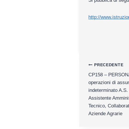
Si pubblica di segu
http://www.istruzi
Navigazion
PRECEDENTE
CP158 – PERSONAL
articoli
operazioni di assu
indeterminato A.S. 
Assistente Amminis
Tecnico, Collaborat
Aziende Agrarie