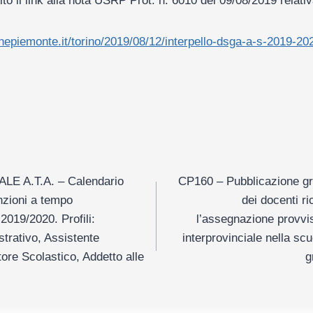
ito il link alla nota USRP Prot. n. 6010 del 09/08/2019 relativ
onepiemonte.it/torino/2019/08/12/interpello-dsga-a-s-2019-20
e
E A.T.A. – Calendario
CP160 – Pubblicazione gra
nzioni a tempo
dei docenti ric
2019/2020. Profili:
l’assegnazione provvis
trativo, Assistente
interprovinciale nella scu
ore Scolastico, Addetto alle
g