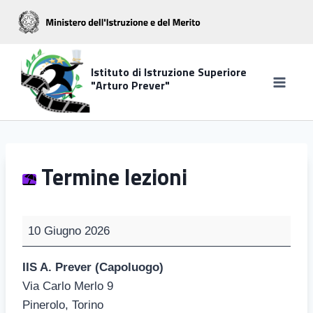
Salta
al
contenuto
Istituto di Istruzione Superiore
"Arturo Prever"
Termine lezioni
T
10 Giugno 2026
e
r
IIS A. Prever (Capoluogo)
m
Via Carlo Merlo 9
i
Pinerolo
,
Torino