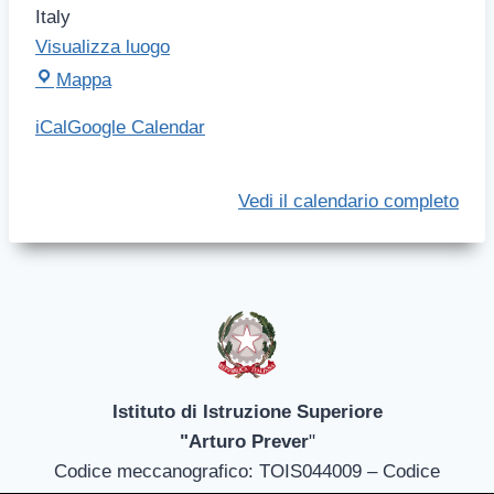
n
Italy
e
Visualizza luogo
l
I
Mappa
e
I
iCal
Google Calendar
z
S
i
A
o
.
Vedi il calendario completo
n
P
i
r
e
v
e
r
(
Istituto di Istruzione Superiore
C
"Arturo Prever
"
a
Codice meccanografico: TOIS044009 – Codice
p