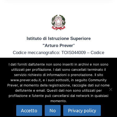
Istituto di Istruzione Superiore
"Arturo Prever
"
Codice meccanografico: TOIS044009 – Codice
fiscale: 85013340014
I dati forniti dall’utente non sono inseriti in archivi e non sono
tel. +39 012172402 – tois044009@istruzione.it –
utilizzati per profilazione. I dati sono cancellati terminato il
prever@prever.edu.it
servizio richiesto di informazioni o prenotazione. Il sito
www.prever.edu.it, e i suoi sottositi, in seguito Community
Sede Principale: Via C. Merlo, 2 – 10064 Pinerolo
Prever, al momento della registrazione, raccoglie dati sul nome
(TO) + 39 0121 72402 | Sede Agrario: Viale Europa,
dell’utente e email. Questi dati non sono utilizzati per
26 – 10060 Osasco (TO) +39 0121 541010 |
Privacy
profilazione e l’utente può cancellarsi dal network in qualsiasi
momento.
Policy
Accetto
No
Privacy policy