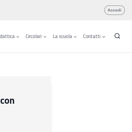
Accedi
dattica
Circolari
La scuola
Contatti
 con