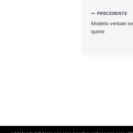
Navigazion
PRECEDENTE
Modello verbale s
articoli
quinte
Cod