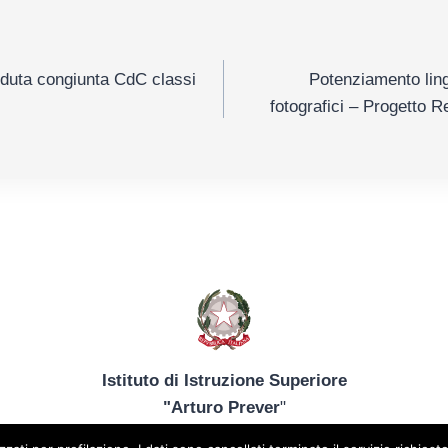
e
eduta congiunta CdC classi
Potenziamento ling
fotografici – Progetto 
Istituto di Istruzione Superiore
"Arturo Prever
"
ice meccanografico: TOIS044009 – Codice fiscale: 8501334