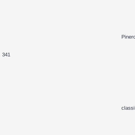
Pinero
. 341
class