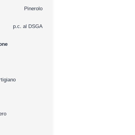
Pinerolo
p.c. al DSGA
ione
rtigiano
ero