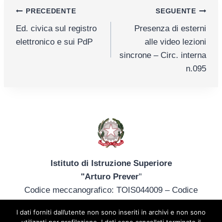
Navigazione
PRECEDENTE
SEGUENTE
Ed. civica sul registro
Presenza di esterni
articoli
elettronico e sui PdP
alle video lezioni
sincrone – Circ. interna
n.095
Istituto di Istruzione Superiore
"Arturo Prever
"
Codice meccanografico: TOIS044009 – Codice
fiscale: 85013340014
I dati forniti dall’utente non sono inseriti in archivi e non sono
tel. +39 012172402 – tois044009@istruzione.it –
utilizzati per profilazione. I dati sono cancellati terminato il