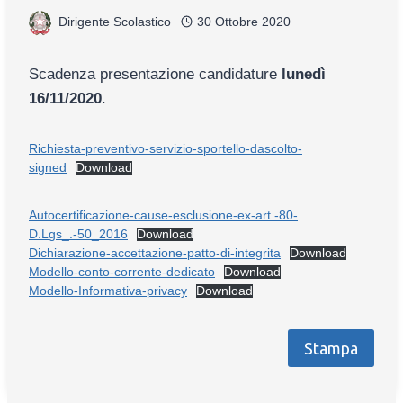
Dirigente Scolastico
30 Ottobre 2020
Scadenza presentazione candidature
lunedì
16/11/2020
.
Richiesta-preventivo-servizio-sportello-dascolto-
signed
Download
Autocertificazione-cause-esclusione-ex-art.-80-
D.Lgs_.-50_2016
Download
Dichiarazione-accettazione-patto-di-integrita
Download
Modello-conto-corrente-dedicato
Download
Modello-Informativa-privacy
Download
Stampa