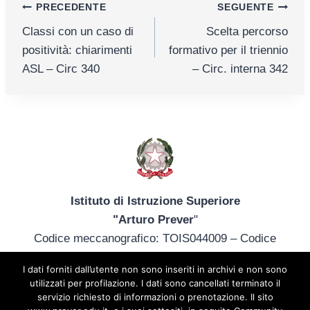
Navigazione
PRECEDENTE
SEGUENTE
Classi con un caso di
Scelta percorso
articoli
positività: chiarimenti
formativo per il triennio
ASL – Circ 340
– Circ. interna 342
Istituto di Istruzione Superiore
"Arturo Prever
"
Codice meccanografico: TOIS044009 – Codice
fiscale: 85013340014
I dati forniti dall’utente non sono inseriti in archivi e non sono
tel. +39 012172402 – tois044009@istruzione.it –
utilizzati per profilazione. I dati sono cancellati terminato il
prever@prever.edu.it
servizio richiesto di informazioni o prenotazione. Il sito