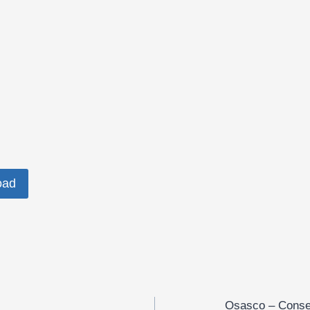
oad
e
Osasco – Conse