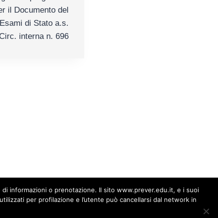
per il Documento del
Esami di Stato a.s.
irc. interna n. 696
0014
sto di informazioni o prenotazione. Il sito www.prever.edu.it, e i suoi
du.it
ilizzati per profilazione e l’utente può cancellarsi dal network in
10060 Osasco (TO) +39 0121 541010 |
Privacy Policy