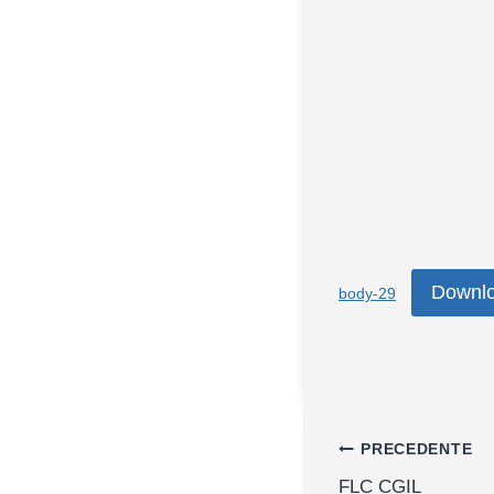
Downl
body-29
Navigazion
PRECEDENTE
FLC CGIL