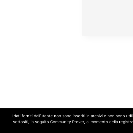
articoli
Cod
I dati forniti dall’utente non sono inseriti in archivi e non sono uti
tel.
sottositi, in seguito Community Prever, al momento della registraz
Sede Principale: Via C. Merlo, 2 – 10064 Pinerol