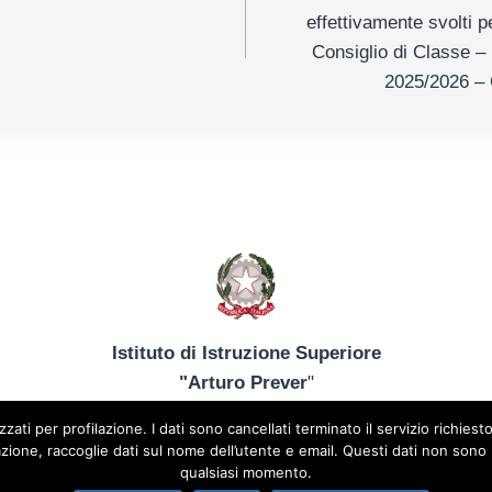
effettivamente svolti 
Consiglio di Classe – 
2025/2026 – C
Istituto di Istruzione Superiore
"Arturo Prever
"
ice meccanografico: TOIS044009 – Codice fiscale: 8501334
lizzati per profilazione. I dati sono cancellati terminato il servizio richie
 +39 012172402 – tois044009@istruzione.it – prever@prever.e
ione, raccoglie dati sul nome dell’utente e email. Questi dati non sono ut
o (TO) + 39 0121 72402 | Sede Agrario: Viale Europa, 26 – 
qualsiasi momento.