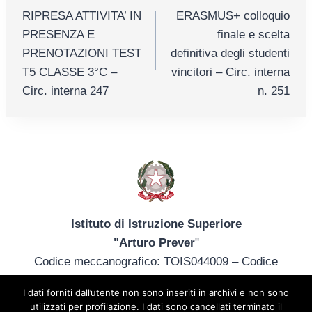
RIPRESA ATTIVITA’ IN
ERASMUS+ colloquio
articoli
PRESENZA E
finale e scelta
PRENOTAZIONI TEST
definitiva degli studenti
T5 CLASSE 3°C –
vincitori – Circ. interna
Circ. interna 247
n. 251
Istituto di Istruzione Superiore
"Arturo Prever
"
Codice meccanografico: TOIS044009 – Codice
fiscale: 85013340014
I dati forniti dall’utente non sono inseriti in archivi e non sono
tel. +39 012172402 – tois044009@istruzione.it –
utilizzati per profilazione. I dati sono cancellati terminato il