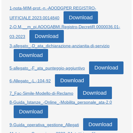
1-nota-MIM-prot.-n.-AOODGPER.REGISTRO-
Download
UFFICIALE.2023.0014840
2-O.M.__m_pi.AOOGABMI.Registro-DecretiR.0000036.01-
Download
03-2023
3-allegato_-D_ata_dichiarazione-anzianita-di-servizio
Download
Download
5-allegato_-F_ata_punteggio-aggiuntivo
Download
6-Allegato_-L.-104-92
Download
7_Fac-Simile-Modello-di-Reclamo
8-Guida_Istanze_-Online_-Mobilita_personale_ata-2.0
Download
Download
9-Guida_operativa_gestione_Allegati