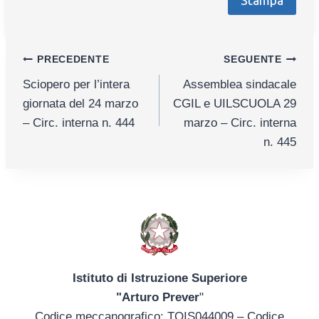
Navigazione
PRECEDENTE
SEGUENTE
Sciopero per l’intera
Assemblea sindacale
articoli
giornata del 24 marzo
CGIL e UILSCUOLA 29
– Circ. interna n. 444
marzo – Circ. interna
n. 445
Istituto di Istruzione Superiore
"Arturo Prever
"
Codice meccanografico: TOIS044009 – Codice