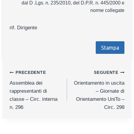
dal D .Lgs. n. 235/2010, del D.P.R. n. 445/2000 e
norme collegate
rif. Dirigente
Stampa
Navigazione
PRECEDENTE
SEGUENTE
Assemblea dei
Orientamento in uscita
articoli
rappresentanti di
– Giornate di
classe – Circ. interna
Orientamento UniTo –
n. 296
Circ. 298